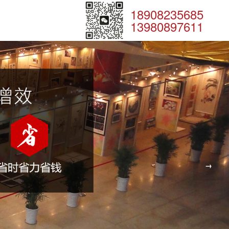
18908235685
13980897611
→