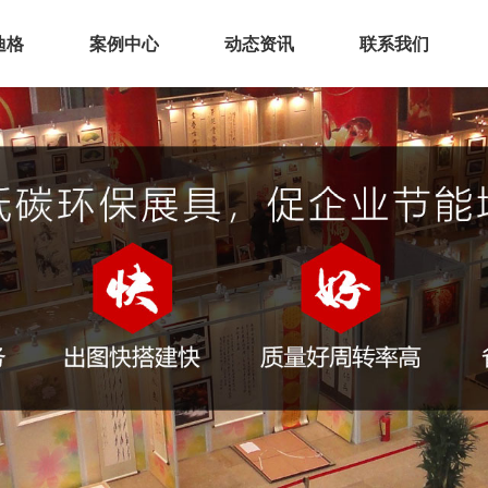
迪格
案例中心
动态资讯
联系我们
业介绍
展厅空间
化理念
展会展台
誉资质
会议活动
厂实景
环保展具
务范围
文化建设