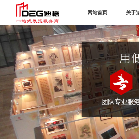
网站首页
关于
企
文
荣
工
服
←