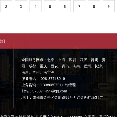
2
3
4
5
6
7
8
9
我们
全国服务网点：北京、上海、深圳、武汉、昆明、贵
阳、成都、重庆、西安、青岛、济南、福州、长沙、
南昌、兰州、南宁等
服务电话： 028-87718219
业务咨询： 13980897611 刘经理
邮箱：376074451@qq.com
地址：成都市金牛区金府路88号万通金融广场31层
有限公司 © 版权所有
川公网安备51010602002389
备案号：蜀ICP备090